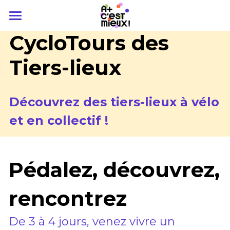
×
CATÉGORIES DE BLOG
Accueil
CycloTours des 
Toutes les catégories
Faire réseau
Tiers-lieux
(Se) connaître
La communauté A+
Découvrez des tiers-lieux à vélo 
Missions et gouvernance
Outiller et transmettre
CycloTour des tiers-lieux
et en collectif !
Etat des Lieux
Porter la voix
Formation
Portes Toujours Ouvertes
Accompagnement
Contact
Pédalez, découvrez, 
Tous les événements
Prendre soin
Adhérez
rencontrez
Transition écologique
De 3 à 4 jours, venez vivre un 
Ressources