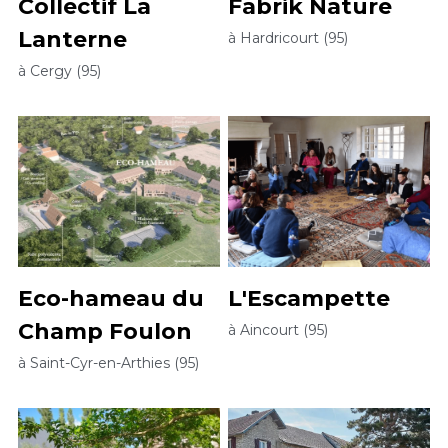
Collectif La 
Fabrik Nature
Lanterne
à Hardricourt (95)
à Cergy (95)
Eco-hameau du 
L'Escampette
Champ Foulon
à Aincourt (95)
à Saint-Cyr-en-Arthies (95)