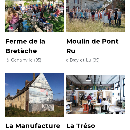
Ferme de la 
Moulin de Pont 
Bretèche 
Ru
 à  Genainville (95)
à Bray-et-Lu (95)
La Manufacture 
La Tréso