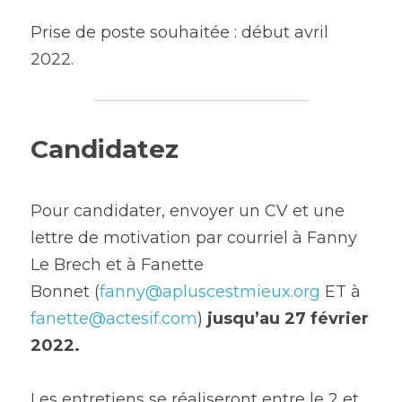
Prise de poste souhaitée : début avril 
2022.
Candidatez
Pour candidater, envoyer un CV et une 
lettre de motivation par courriel à Fanny 
Le Brech et à Fanette 
Bonnet
(
fanny@apluscestmieux.org
 ET à 
fanette@actesif.com
) 
jusqu’au
27 février 
2022.
Les entretiens se réaliseront entre le 2 et 